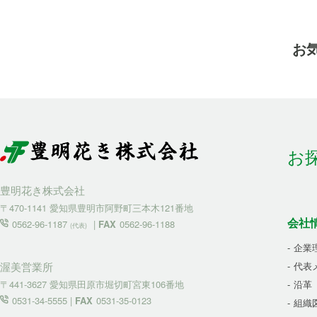
お
お
豊明花き株式会社
〒470-1141 愛知県豊明市阿野町三本木121番地
会社
0562-96-1187
|
FAX
0562-96-1188
(代表)
企業
代表
渥美営業所
沿革
〒441-3627 愛知県田原市堀切町宮東106番地
0531-34-5555 |
FAX
0531-35-0123
組織