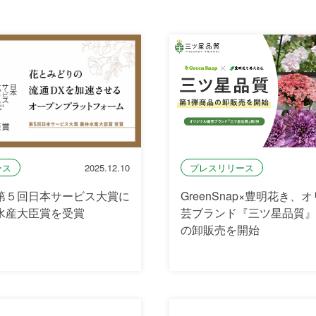
プレスリリース
ース
2025.12.10
GreenSnap×豊明花き、
第５回日本サービス大賞に
芸ブランド『三ツ星品質』
水産大臣賞を受賞
の卸販売を開始