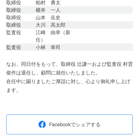
取締役
柏村 勇太
取締役
横井 一人
取締役
山本 岳史
取締役
大川 高太郎
監査役
江崎 由幸（新
任）
監査役
小林 幸司
なお、同日付をもって、取締役 辻謙一および監査役 村雲
俊作は退任し、顧問に就任いたしました。
在任中に賜りましたご厚誼に対し、心より御礼申し上げ
ます。
Facebookでシェアする