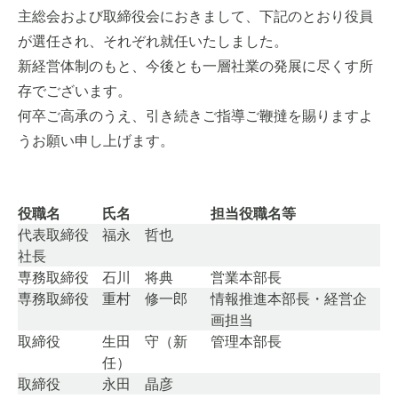
主総会および取締役会におきまして、下記のとおり役員
が選任され、それぞれ就任いたしました。
新経営体制のもと、今後とも一層社業の発展に尽くす所
存でございます。
何卒ご高承のうえ、引き続きご指導ご鞭撻を賜りますよ
うお願い申し上げます。
役職名
氏名
担当役職名等
代表取締役
福永 哲也
社長
専務取締役
石川 将典
営業本部長
専務取締役
重村 修一郎
情報推進本部長・経営企
画担当
取締役
生田 守（新
管理本部長
任）
取締役
永田 晶彦