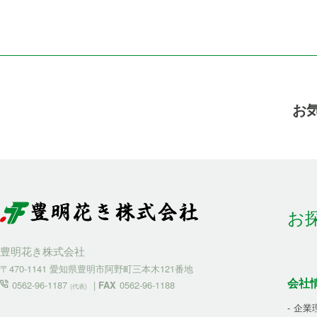
お
お
豊明花き株式会社
〒470-1141 愛知県豊明市阿野町三本木121番地
会社
0562-96-1187
|
FAX
0562-96-1188
(代表)
企業